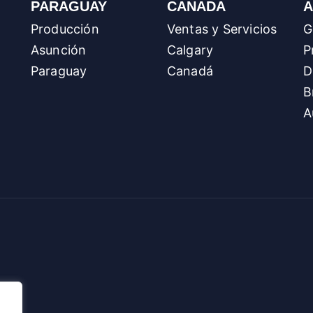
PARAGUAY
CANADA
A
Producción
Ventas y Servicios
G
Asunción
Calgary
P
Paraguay
Canadá
D
B
A