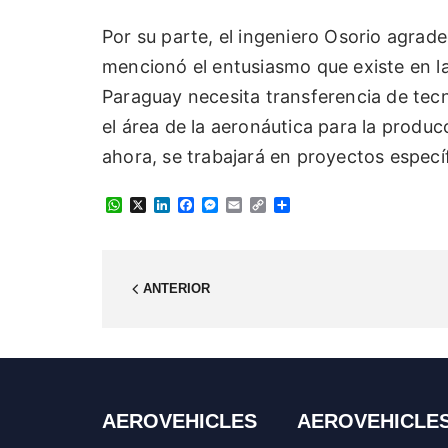
Por su parte, el ingeniero Osorio agrad
mencionó el entusiasmo que existe en l
Paraguay necesita transferencia de tecn
el área de la aeronáutica para la produc
ahora, se trabajará en proyectos especí
W
X
L
F
M
E
C
C
h
i
a
e
m
o
o
a
n
c
s
a
p
m
t
k
e
s
i
y
p
s
e
b
e
l
L
a
A
d
o
n
i
r
ANTERIOR
p
I
o
g
n
t
p
n
k
e
k
i
r
r
AEROVEHICLES
AEROVEHICLE