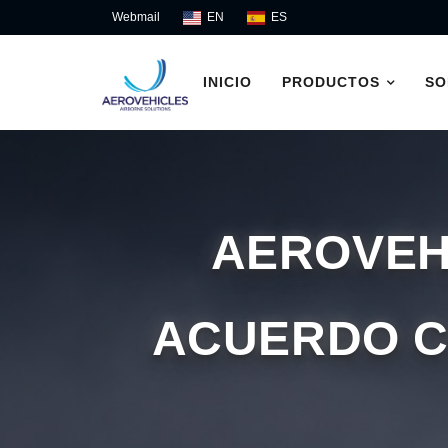
Saltar
Webmail
EN
ES
al
contenido
INICIO
PRODUCTOS
SO
AEROVEH
ACUERDO C