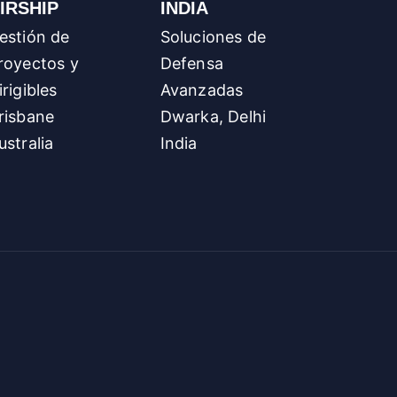
IRSHIP
INDIA
estión de
Soluciones de
royectos y
Defensa
irigibles
Avanzadas
risbane
Dwarka, Delhi
ustralia
India