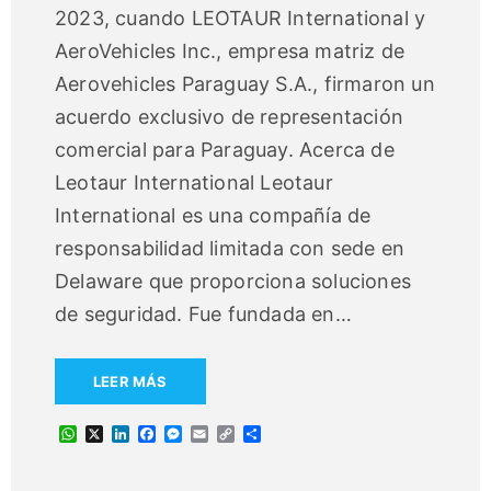
2023, cuando LEOTAUR International y
AeroVehicles Inc., empresa matriz de
Aerovehicles Paraguay S.A., firmaron un
acuerdo exclusivo de representación
comercial para Paraguay. Acerca de
Leotaur International Leotaur
International es una compañía de
responsabilidad limitada con sede en
Delaware que proporciona soluciones
de seguridad. Fue fundada en
…
LEER MÁS
W
X
L
F
M
E
C
C
h
i
a
e
m
o
o
a
n
c
s
a
p
m
t
k
e
s
i
y
p