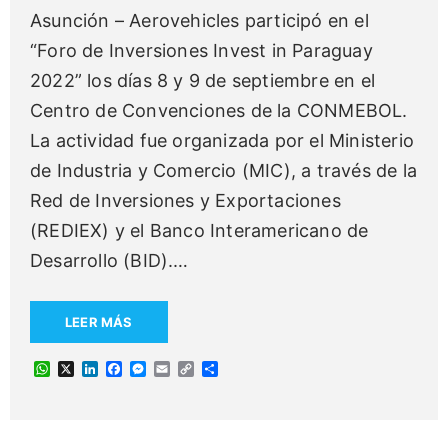
Asunción – Aerovehicles participó en el
“Foro de Inversiones Invest in Paraguay
2022” los días 8 y 9 de septiembre en el
Centro de Convenciones de la CONMEBOL.
La actividad fue organizada por el Ministerio
de Industria y Comercio (MIC), a través de la
Red de Inversiones y Exportaciones
(REDIEX) y el Banco Interamericano de
Desarrollo (BID).
…
LEER MÁS
W
X
L
F
M
E
C
C
h
i
a
e
m
o
o
a
n
c
s
a
p
m
t
k
e
s
i
y
p
s
e
b
e
l
L
a