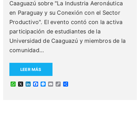
Caaguazú sobre "La Industria Aeronáutica
en Paraguay y su Conexión con el Sector
Productivo". El evento contó con la activa
participación de estudiantes de la
Universidad de Caaguazú y miembros de la
comunidad
…
LEER MÁS
W
X
L
F
M
E
C
C
h
i
a
e
m
o
o
a
n
c
s
a
p
m
t
k
e
s
i
y
p
s
e
b
e
l
L
a
A
d
o
n
i
r
p
I
o
g
n
t
p
n
k
e
k
i
r
r