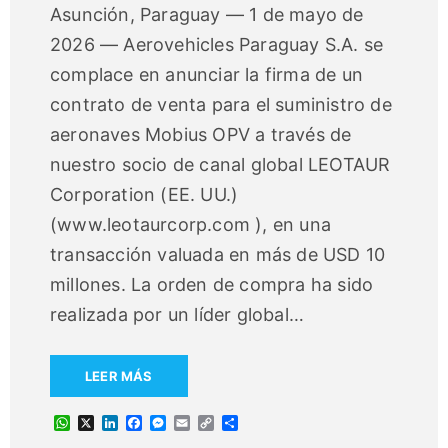
Asunción, Paraguay — 1 de mayo de
2026 — Aerovehicles Paraguay S.A. se
complace en anunciar la firma de un
contrato de venta para el suministro de
aeronaves Mobius OPV a través de
nuestro socio de canal global LEOTAUR
Corporation (EE. UU.)
(www.leotaurcorp.com ), en una
transacción valuada en más de USD 10
millones. La orden de compra ha sido
realizada por un líder global
…
LEER MÁS
W
X
L
F
M
E
C
C
h
i
a
e
m
o
o