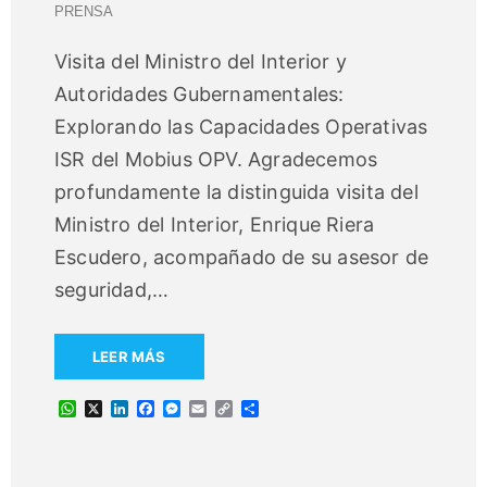
PRENSA
Visita del Ministro del Interior y
Autoridades Gubernamentales:
Explorando las Capacidades Operativas
ISR del Mobius OPV. Agradecemos
profundamente la distinguida visita del
Ministro del Interior, Enrique Riera
Escudero, acompañado de su asesor de
seguridad,
…
LEER MÁS
W
X
L
F
M
E
C
C
h
i
a
e
m
o
o
a
n
c
s
a
p
m
t
k
e
s
i
y
p
s
e
b
e
l
L
a