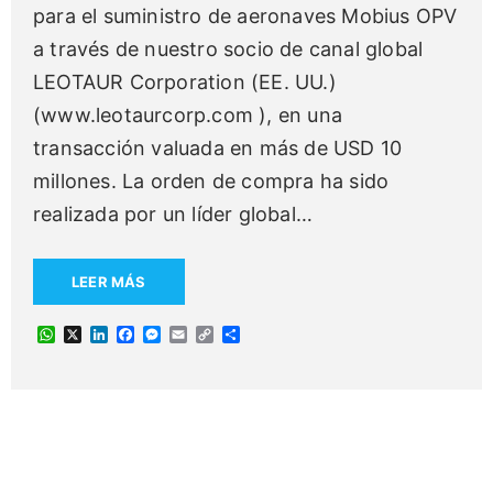
para el suministro de aeronaves Mobius OPV
a través de nuestro socio de canal global
LEOTAUR Corporation (EE. UU.)
(www.leotaurcorp.com ), en una
transacción valuada en más de USD 10
millones. La orden de compra ha sido
realizada por un líder global
…
LEER MÁS
W
X
L
F
M
E
C
C
h
i
a
e
m
o
o
a
n
c
s
a
p
m
t
k
e
s
i
y
p
s
e
b
e
l
L
a
A
d
o
n
i
r
p
I
o
g
n
t
p
n
k
e
k
i
r
r